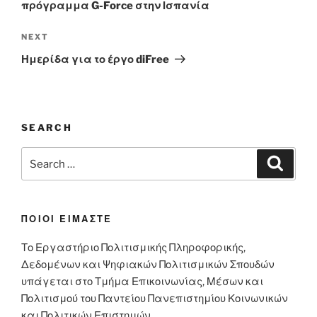
πρόγραμμα G-Force στην Ισπανία
Next
NEXT
Post
Ημερίδα για το έργο diFree
SEARCH
Search
Search
for:
ΠΟΙΟΙ ΕΙΜΑΣΤΕ
Το Εργαστήριο Πολιτισμικής Πληροφορικής,
Δεδομένων και Ψηφιακών Πολιτισμικών Σπουδών
υπάγεται στο Τμήμα Επικοινωνίας, Μέσων και
Πολιτισμού του Παντείου Πανεπιστημίου Κοινωνικών
και Πολιτικών Επιστημών.