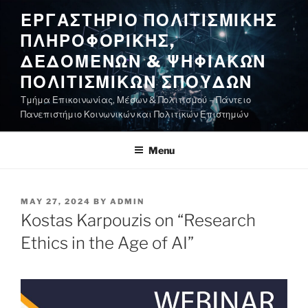
Skip
ΕΡΓΑΣΤΗΡΙΟ ΠΟΛΙΤΙΣΜΙΚΗΣ
to
ΠΛΗΡΟΦΟΡΙΚΗΣ,
content
ΔΕΔΟΜΕΝΩΝ & ΨΗΦΙΑΚΩΝ
ΠΟΛΙΤΙΣΜΙΚΩΝ ΣΠΟΥΔΩΝ
Τμήμα Επικοινωνίας, Μέσων & Πολιτισμού – Πάντειο
Πανεπιστήμιο Κοινωνικών και Πολιτικών Επιστημών
Menu
POSTED
MAY 27, 2024
BY
ADMIN
ON
Kostas Karpouzis on “Research
Ethics in the Age of AI”